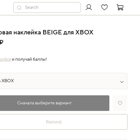
овая наклейка BEIGE для XBOX
 ₽
зуйся
и получай баллы!
Сначала выберите вариант
Remind