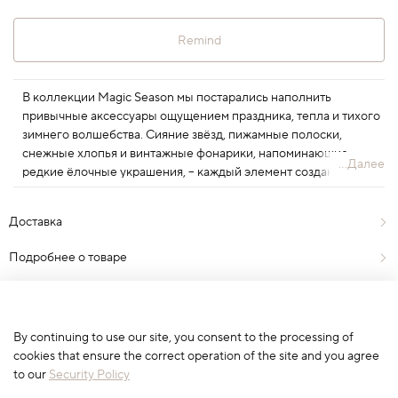
Remind
В коллекции Magic Season мы постарались наполнить
привычные аксессуары ощущением праздника, тепла и тихого
зимнего волшебства. Сияние звёзд, пижамные полоски,
снежные хлопья и винтажные фонарики, напоминающие
...Далее
редкие ёлочные украшения, – каждый элемент создан с
вниманием к текстуре, форме и цвету, чтобы новогоднее чудо
всегда было где-то рядом.
Доставка
Подробнее о товаре
Отзывы
0
By continuing to use our site, you consent to the processing of
cookies that ensure the correct operation of the site and you agree
to our
Security Policy
Сначала выберите вариант