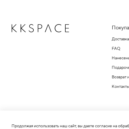
Покупа
Доставка
FAQ
Нанесен
Подароч
Возврат 
Контакт
Продолжая использовать наш сайт, вы даете согласие на обра
ИП Белов Кирилл Александрович