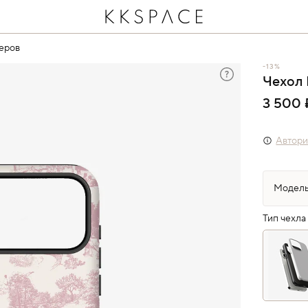
еров
-13%
Чехол 
3 500 
Автори
Тип чехла