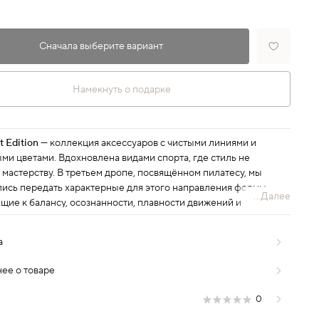
Сначала выберите вариант
Намекнуть о подарке
t Edition
— коллекция аксессуаров с чистыми линиями и
ми цветами. Вдохновлена видами спорта, где стиль не
 мастерству. В третьем дропе, посвящённом пилатесу, мы
лись передать характерные для этого направления формы —
...Далее
щие к балансу, осознанности, плавности движений и
изму.
а
ее о товаре
0