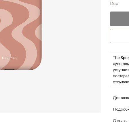
Duo
The Spor
культовы
уступает
постара
отсылаю
минимал
Доставк
Подробн
Отзывы