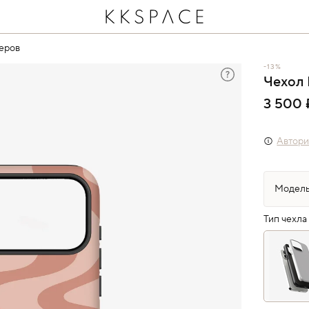
еров
-13%
Чехол 
3 500 
Автори
Тип чехла