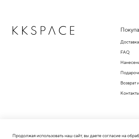
Покупа
Доставка
FAQ
Нанесен
Подароч
Возврат 
Контакт
Продолжая использовать наш сайт, вы даете согласие на обра
ИП Белов Кирилл Александрович