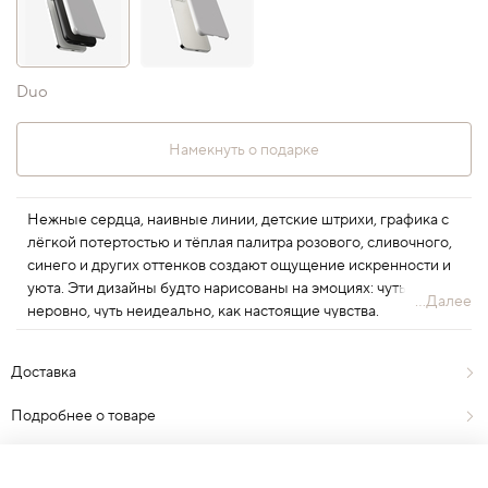
Duo
Намекнуть о подарке
Нежные сердца, наивные линии, детские штрихи, графика с
лёгкой потертостью и тёплая палитра розового, сливочного,
синего и других оттенков создают ощущение искренности и
уюта. Эти дизайны будто нарисованы на эмоциях: чуть
...Далее
неровно, чуть неидеально, как настоящие чувства.
SOULMATES – коллекция про любовь, которая all around: в
случайных взглядах, привычных жестах, маленьких радостях и
Доставка
ежедневных ритуалах. Про тех, с кем ты на одной волне. Про
себя. Про тех самых «своих». Коллекция в преддверии Дня
Подробнее о товаре
святого Валентина и всех дней, когда хочется сохранить тепло
рядом.
Отзывы
0