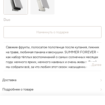
Duo
Намекнуть о подарке
Свежие фрукты, полосатое полотенце после купания, пикник
на траве, любимая панама и веснушки. SUMMER FOREVER –
как набор тёплых воспоминаний о самых солнечных месяцах
года: немного ярких, немного наивных и очень живых. В ней
...Далее
мы собрали всё, за что любим этот сезон: насыщенные цвета,
лёгкость долгих дней и ощущение, будто впереди ещё целая
вечность. В новой коллекции детали, из которых складывается
Доставка
то самое ощущение настоящего лета.
Подробнее о товаре
Отзывы
0