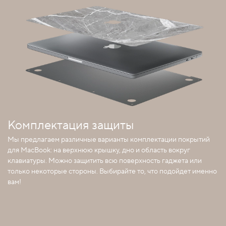
Комплектация защиты
Мы предлагаем различные варианты комплектации покрытий
для MacBook: на верхнюю крышку, дно и область вокруг
клавиатуры. Можно защитить всю поверхность гаджета или
только некоторые стороны. Выбирайте то, что подойдет именно
вам!