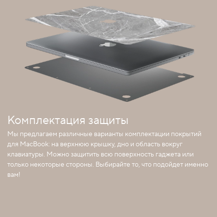
Комплектация защиты
Мы предлагаем различные варианты комплектации покрытий
для MacBook: на верхнюю крышку, дно и область вокруг
клавиатуры. Можно защитить всю поверхность гаджета или
только некоторые стороны. Выбирайте то, что подойдет именно
вам!