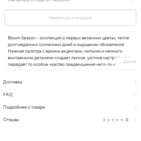
Как выбрать модель MacBook?
Намекнуть о подарке
Bloom Season – коллекция о первых весенних цветах, тепле
долгожданных солнечных дней и ощущении обновления.
Нежная палитра с яркими акцентами, милыми и немного
винтажными деталями создает легкое, уютное настроение и
...Далее
передает то особое чувство предвкушения чего-то нового,
светлого и вдохновляющего.
Доставка
FAQ
Подробнее о товаре
Отзывы
0