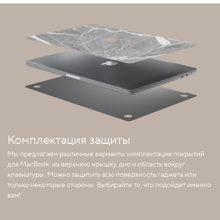
Комплектация защиты
Мы предлагаем различные варианты комплектации покрытий
для MacBook: на верхнюю крышку, дно и область вокруг
клавиатуры. Можно защитить всю поверхность гаджета или
только некоторые стороны. Выбирайте то, что подойдет именно
вам!