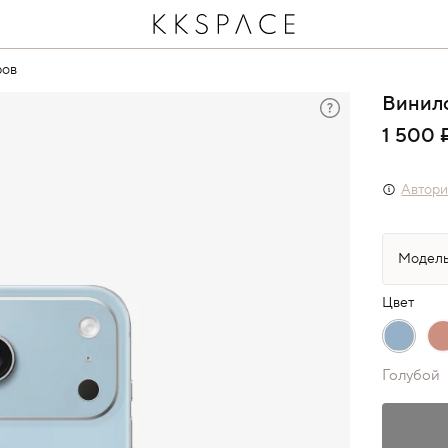
ров
Винило
1 500 
Автори
Цвет
Голубой