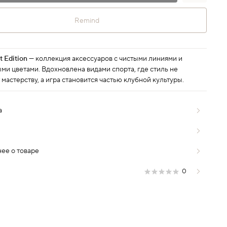
Remind
t Edition
— коллекция аксессуаров с чистыми линиями и
ми цветами. Вдохновлена видами спорта, где стиль не
 мастерству, а игра становится частью клубной культуры.
а
ее о товаре
0