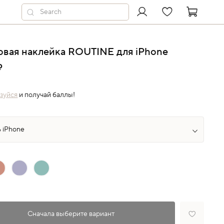
вая наклейка ROUTINE для iPhone
₽
зуйся
и получай баллы!
Сначала выберите вариант