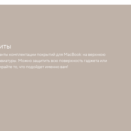
иты
анты комплектации покрытий для MacBook: на верхнюю
лавиатуры. Можно защитить всю поверхность гаджета или
райте то, что подойдет именно вам!