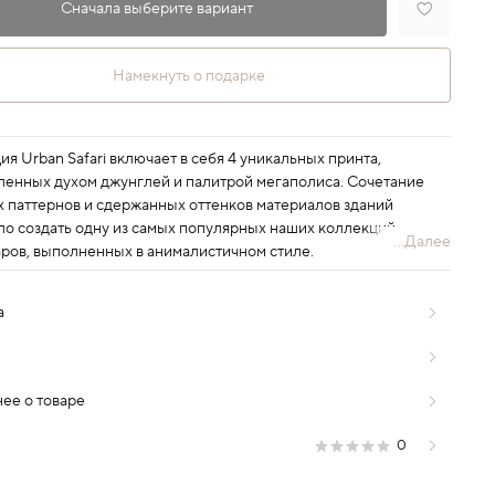
Сначала выберите вариант
Намекнуть о подарке
я Urban Safari включает в себя 4 уникальных принта,
ленных духом джунглей и палитрой мегаполиса. Сочетание
х паттернов и сдержанных оттенков материалов зданий
ло создать одну из самых популярных наших коллекций
...Далее
аров, выполненных в анималистичном стиле.
а
ее о товаре
0