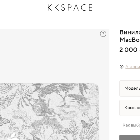
Винило
MacBo
2 000 
Автори
Как выб