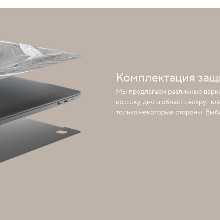
Комплектация защ
Мы предлагаем различные вари
крышку, дно и область вокруг к
только некоторые стороны. Выби