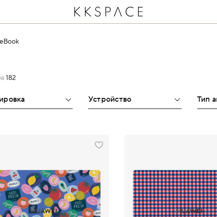
teBook
ов
182
тировка
Устройство
Тип 