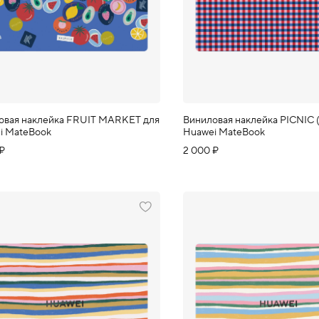
овая наклейка FRUIT MARKET для
Виниловая наклейка PICNIC 
i MateBook
Huawei MateBook
 ₽
2 000 ₽