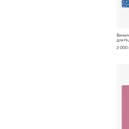
Винил
для H
2 000