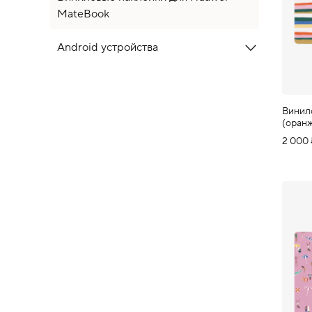
MateBook
Android устройства
Винил
(оран
2 000