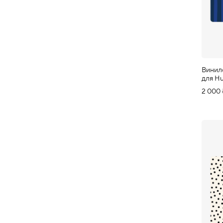
Винил
для H
2 000