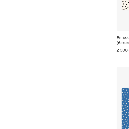
Винил
(беже
2 000