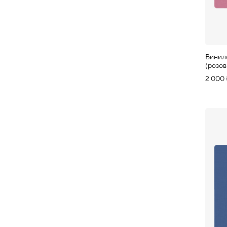
Винил
(розо
2 000