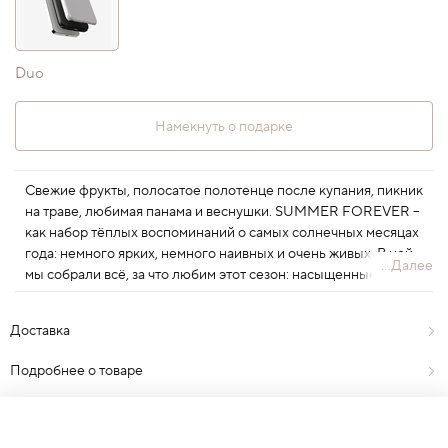
Duo
Намекнуть о подарке
Свежие фрукты, полосатое полотенце после купания, пикник
на траве, любимая панама и веснушки. SUMMER FOREVER –
как набор тёплых воспоминаний о самых солнечных месяцах
года: немного ярких, немного наивных и очень живых. В ней
...Далее
мы собрали всё, за что любим этот сезон: насыщенные цвета,
лёгкость долгих дней и ощущение, будто впереди ещё целая
вечность. В новой коллекции детали, из которых складывается
Доставка
то самое ощущение настоящего лета.
Подробнее о товаре
Отзывы
0