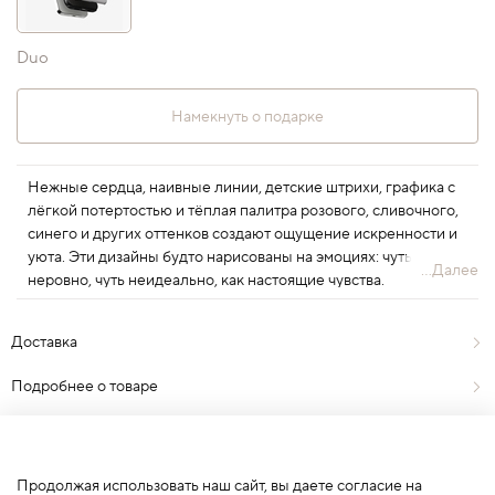
Duo
Намекнуть о подарке
Нежные сердца, наивные линии, детские штрихи, графика с
лёгкой потертостью и тёплая палитра розового, сливочного,
синего и других оттенков создают ощущение искренности и
уюта. Эти дизайны будто нарисованы на эмоциях: чуть
...Далее
неровно, чуть неидеально, как настоящие чувства.
SOULMATES – коллекция про любовь, которая all around: в
случайных взглядах, привычных жестах, маленьких радостях и
Доставка
ежедневных ритуалах. Про тех, с кем ты на одной волне. Про
себя. Про тех самых «своих». Коллекция в преддверии Дня
Подробнее о товаре
святого Валентина и всех дней, когда хочется сохранить тепло
рядом.
Отзывы
0
Продолжая использовать наш сайт, вы даете согласие на