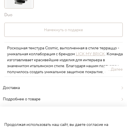
Duo
Намекнуть о подарке
Роскошная текстура Cosmic, выполненная в стиле терраццо -
уникальная коллаборация с брендом
LICK MY BRICK
. Команда
изготавливает красивейшие изделия для интерьера в
знаменитом итальянском стиле. Благодаря нашим партнерам
...Далее
получилось создать уникальное защитное покрытие, которое
будет отлично сочетаться с корпусом гаджетов и дополнять
ваш стиль.
Доставка
Подробнее о товаре
Отзывы
0
Продолжая использовать наш сайт, вы даете согласие на