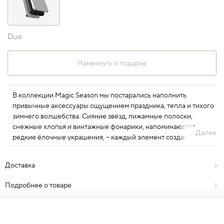
Duo
Намекнуть о подарке
В коллекции Magic Season мы постарались наполнить
привычные аксессуары ощущением праздника, тепла и тихого
зимнего волшебства. Сияние звёзд, пижамные полоски,
снежные хлопья и винтажные фонарики, напоминающие
...Далее
редкие ёлочные украшения, – каждый элемент создан с
вниманием к текстуре, форме и цвету, чтобы новогоднее чудо
всегда было где-то рядом.
Доставка
Подробнее о товаре
Отзывы
0