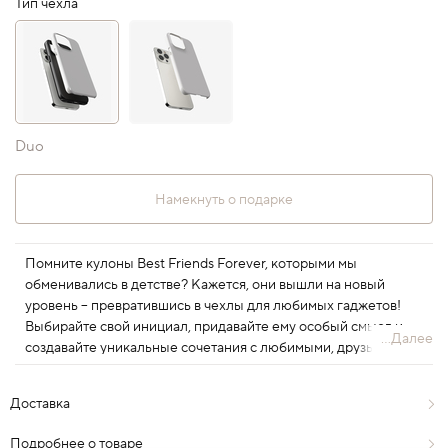
Тип чехла
Duo
Намекнуть о подарке
Помните кулоны Best Friends Forever, которыми мы
обменивались в детстве? Кажется, они вышли на новый
уровень – превратившись в чехлы для любимых гаджетов!
Выбирайте свой инициал, придавайте ему особый смысл и
...Далее
создавайте уникальные сочетания с любимыми, друзьями или
теми, кто вам близок. Пусть новые аксессуары говорят за вас –
о любви, дружбе и особенной связи, которую невозможно
Доставка
объяснить, но можно почувствовать и увидеть. Как раньше,
только еще круче!
Подробнее о товаре