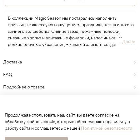
В коллекции Magic Season мы постарались наполнить
привычные аксессуары ощущением праздника, тепла и тихого
зимнего волшебства. Сияние звёзд, пижамные полоски,
снежные хлопья и винтажные фонарики, напоминающие
...Далее
редкие ёлочные украшения, – каждый элемент создан с
вниманием к текстуре, форме и цвету, чтобы новогоднее чудо
всегда было где-то рядом.
Доставка
FAQ
Подробнее о товаре
Отзывы
0
Продолжая использовать наш сайт, вы даете согласие на
обработку файлов cookie, которые обеспечивают правильную
работу сайта и соглашаетесь с нашей
Политикой безопасности
Сначала выберите вариант