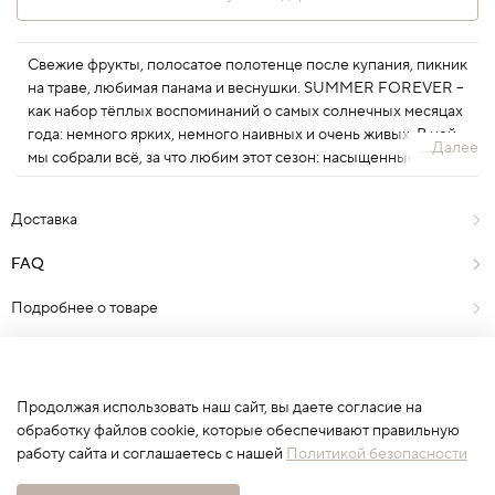
Свежие фрукты, полосатое полотенце после купания, пикник
на траве, любимая панама и веснушки. SUMMER FOREVER –
как набор тёплых воспоминаний о самых солнечных месяцах
года: немного ярких, немного наивных и очень живых. В ней
...Далее
мы собрали всё, за что любим этот сезон: насыщенные цвета,
лёгкость долгих дней и ощущение, будто впереди ещё целая
вечность. В новой коллекции детали, из которых складывается
Доставка
то самое ощущение настоящего лета.
FAQ
FAQ
Подробнее о товаре
Отзывы
0
Продолжая использовать наш сайт, вы даете согласие на
обработку файлов cookie, которые обеспечивают правильную
работу сайта и соглашаетесь с нашей
Политикой безопасности
Сначала выберите вариант