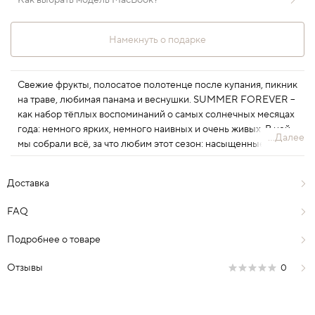
Как выбрать модель MacBook?
Намекнуть о подарке
Свежие фрукты, полосатое полотенце после купания, пикник
на траве, любимая панама и веснушки. SUMMER FOREVER –
как набор тёплых воспоминаний о самых солнечных месяцах
года: немного ярких, немного наивных и очень живых. В ней
...Далее
мы собрали всё, за что любим этот сезон: насыщенные цвета,
лёгкость долгих дней и ощущение, будто впереди ещё целая
вечность. В новой коллекции детали, из которых складывается
Доставка
то самое ощущение настоящего лета.
FAQ
Подробнее о товаре
Отзывы
0