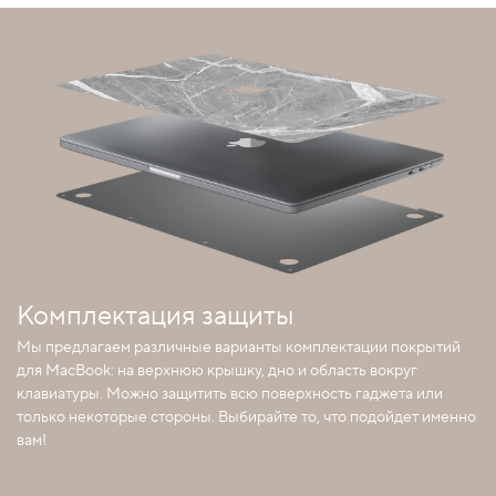
Комплектация защиты
Мы предлагаем различные варианты комплектации покрытий
для MacBook: на верхнюю крышку, дно и область вокруг
клавиатуры. Можно защитить всю поверхность гаджета или
только некоторые стороны. Выбирайте то, что подойдет именно
вам!