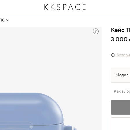
TION
Кейс 
3 000 
Автори
Как выб