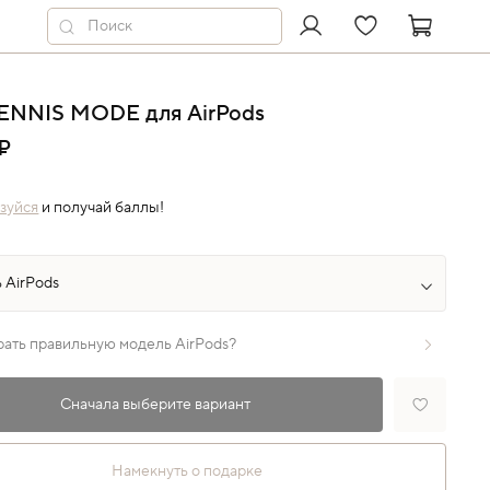
TENNIS MODE для AirPods
₽
зуйся
и получай баллы!
рать правильную модель AirPods?
Сначала выберите вариант
Намекнуть о подарке