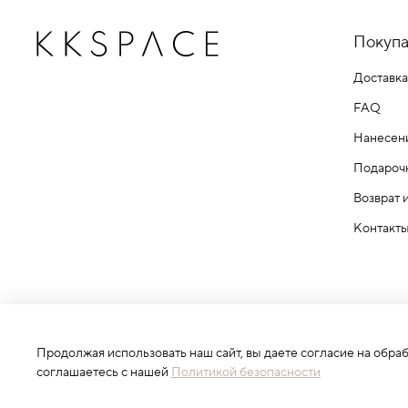
Покупа
Доставка
FAQ
Нанесен
Подароч
Возврат 
Контакт
Продолжая использовать наш сайт, вы даете согласие на обра
ИП Белов Кирилл Александрович
соглашаетесь с нашей
Политикой безопасности
ОГРНИП: 319112100019302 ИНН: 110603262069