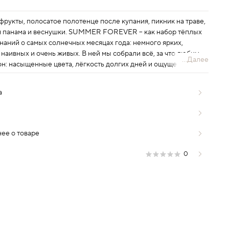
рукты, полосатое полотенце после купания, пикник на траве,
 панама и веснушки. SUMMER FOREVER – как набор тёплых
наний о самых солнечных месяцах года: немного ярких,
наивных и очень живых. В ней мы собрали всё, за что любим
...Далее
он: насыщенные цвета, лёгкость долгих дней и ощущение,
ереди ещё целая вечность. В новой коллекции детали, из
 складывается то самое ощущение настоящего лета.
а
ее о товаре
0