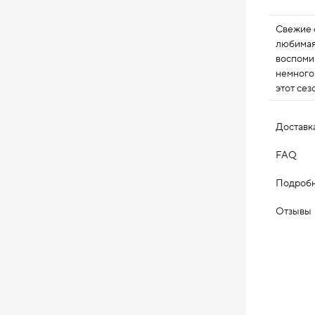
Свежие ф
любимая
воспоми
немного 
этот сез
будто вп
которых
Доставк
FAQ
Подробн
Отзывы