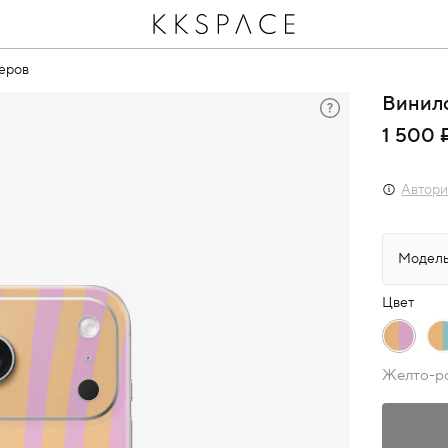
еров
Винило
1 500 
Автори
Цвет
Желто-р