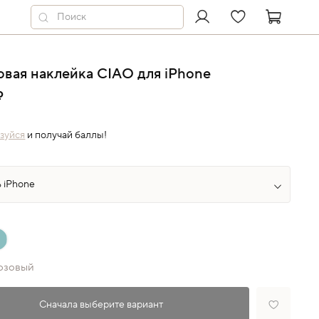
вая наклейка CIAO для iPhone
₽
зуйся
и получай баллы!
озовый
Сначала выберите вариант