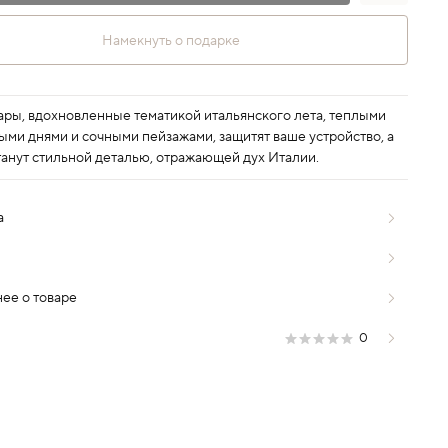
Намекнуть о подарке
ары, вдохновленные тематикой итальянского лета, теплыми
ыми днями и сочными пейзажами, защитят ваше устройство, а
танут стильной деталью, отражающей дух Италии.
а
ее о товаре
0