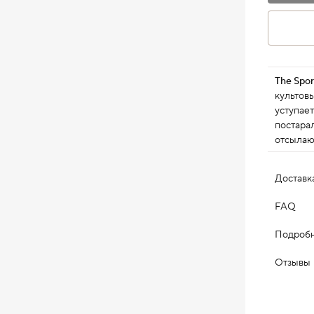
The Spor
культовы
уступает
постара
отсылаю
минимал
Доставк
FAQ
Подробн
Отзывы