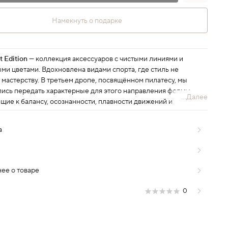
Намекнуть о подарке
t Edition
— коллекция аксессуаров с чистыми линиями и
ми цветами. Вдохновлена видами спорта, где стиль не
 мастерству. В третьем дропе, посвящённом пилатесу, мы
лись передать характерные для этого направления формы —
...Далее
щие к балансу, осознанности, плавности движений и
изму.
а
ее о товаре
0