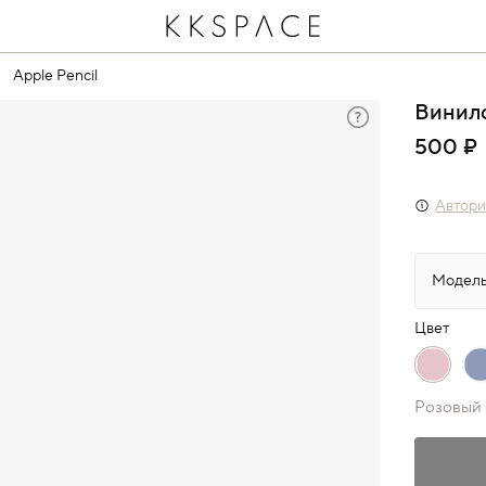
Apple Pencil
Винило
500 ₽
Автори
Цвет
Розовый