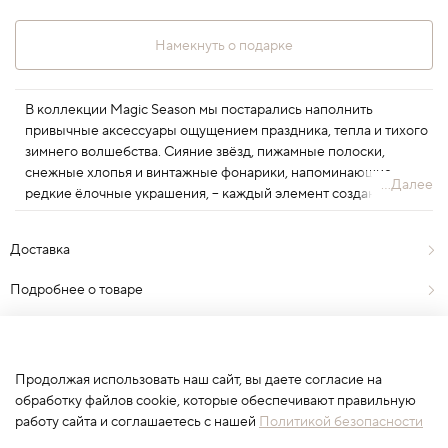
Намекнуть о подарке
В коллекции Magic Season мы постарались наполнить
привычные аксессуары ощущением праздника, тепла и тихого
зимнего волшебства. Сияние звёзд, пижамные полоски,
снежные хлопья и винтажные фонарики, напоминающие
...Далее
редкие ёлочные украшения, – каждый элемент создан с
вниманием к текстуре, форме и цвету, чтобы новогоднее чудо
всегда было где-то рядом.
Доставка
Подробнее о товаре
Отзывы
0
Продолжая использовать наш сайт, вы даете согласие на
обработку файлов cookie, которые обеспечивают правильную
работу сайта и соглашаетесь с нашей
Политикой безопасности
Сначала выберите вариант