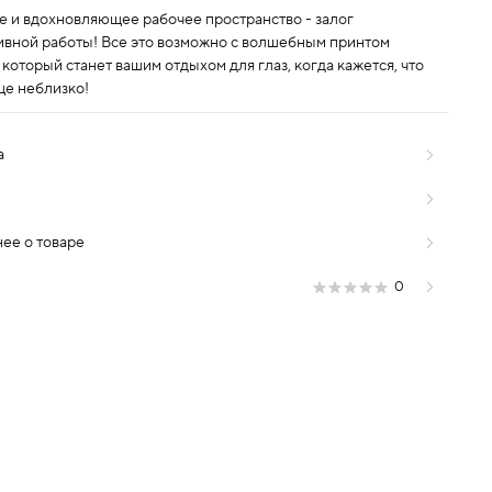
е и вдохновляющее рабочее пространство - залог
ивной работы! Все это возможно с волшебным принтом
 который станет вашим отдыхом для глаз, когда кажется, что
ще неблизко!
а
ее о товаре
0