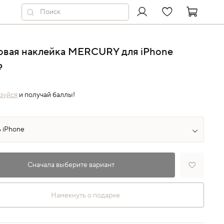
овая наклейка MERCURY для iPhone
₽
зуйся
и получай баллы!
Сначала выберите вариант
Намекнуть о подарке