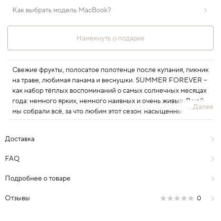
Как выбрать модель MacBook?
Намекнуть о подарке
Свежие фрукты, полосатое полотенце после купания, пикник
на траве, любимая панама и веснушки. SUMMER FOREVER –
как набор тёплых воспоминаний о самых солнечных месяцах
года: немного ярких, немного наивных и очень живых. В ней
...Далее
мы собрали всё, за что любим этот сезон: насыщенные цвета,
лёгкость долгих дней и ощущение, будто впереди ещё целая
вечность. В новой коллекции детали, из которых складывается
Доставка
то самое ощущение настоящего лета.
FAQ
Подробнее о товаре
Отзывы
0