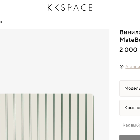
а
Винил
MateB
2 000 
Автори
Как выб