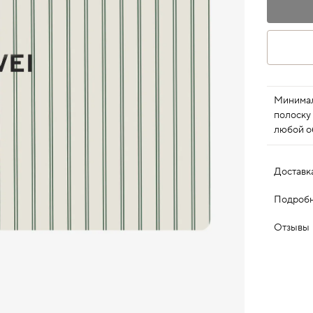
Минимал
полоску
любой о
Доставк
Подробн
Отзывы