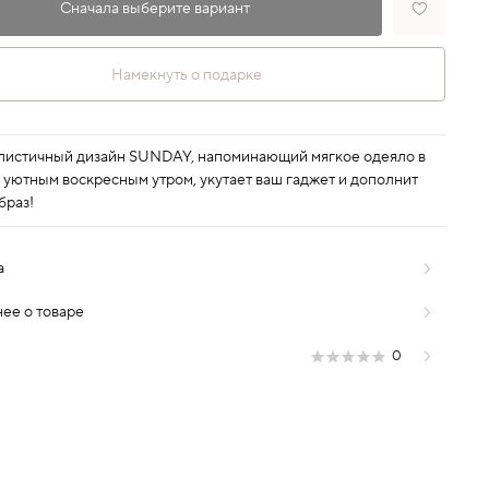
Сначала выберите вариант
Намекнуть о подарке
истичный дизайн SUNDAY, напоминающий мягкое одеяло в
уютным воскресным утром, укутает ваш гаджет и дополнит
браз!
а
ее о товаре
0