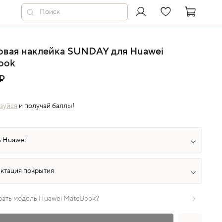
овая наклейка SUNDAY для Huawei
ook
₽
зуйся
и получай баллы!
рать модель Huawei MateBook?