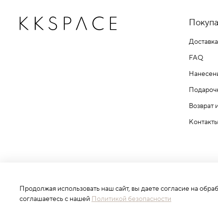
Покупа
Доставка
FAQ
Нанесен
Подароч
Возврат 
Контакт
Продолжая использовать наш сайт, вы даете согласие на обра
ИП Белов Кирилл Александрович
соглашаетесь с нашей
Политикой безопасности
ОГРНИП: 319112100019302 ИНН: 110603262069