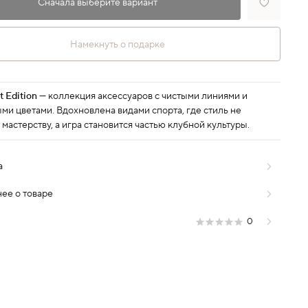
Сначала выберите вариант
Намекнуть о подарке
t Edition
— коллекция аксессуаров с чистыми линиями и
ми цветами. Вдохновлена видами спорта, где стиль не
 мастерству, а игра становится частью клубной культуры.
а
ее о товаре
0