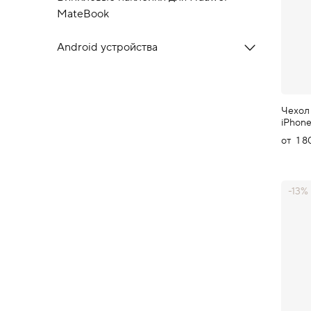
MateBook
Android устройства
Чехол
iPhon
от
1 8
-13%