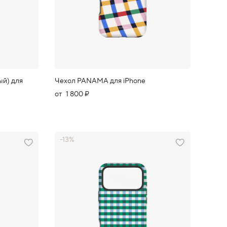
й) для
Чехол PANAMA для iPhone
от
1 800 ₽
-13%