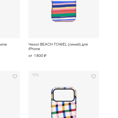
hone
Чехол BEACH TOWEL (синий) для
iPhone
от
1 800 ₽
-13%