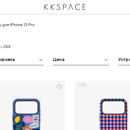
 для iPhone 13 Pro
ов
264
тировка
Цена
Устр
-13%