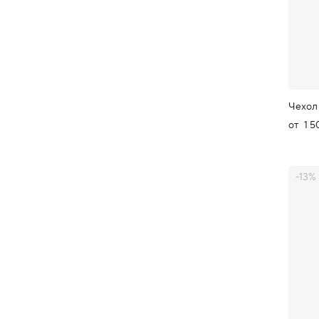
Чехол
от
1 5
-13%