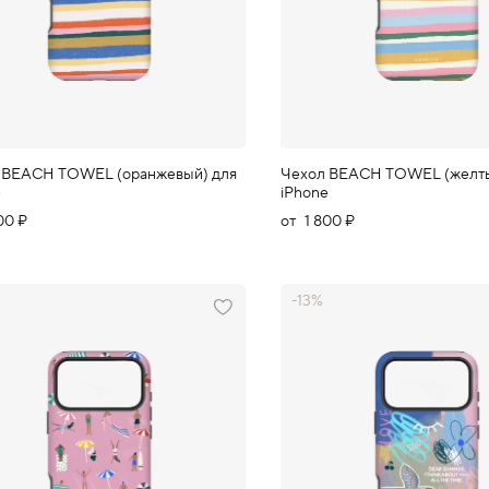
 BEACH TOWEL (оранжевый) для
Чехол BEACH TOWEL (желты
e
iPhone
00 ₽
от
1 800 ₽
-13%