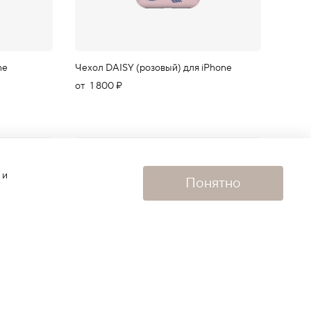
ne
Чехол DAISY (розовый) для iPhone
от
1 800 ₽
 и
Понятно