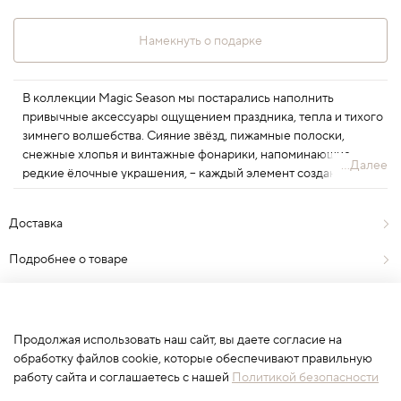
Намекнуть о подарке
В коллекции Magic Season мы постарались наполнить
привычные аксессуары ощущением праздника, тепла и тихого
зимнего волшебства. Сияние звёзд, пижамные полоски,
снежные хлопья и винтажные фонарики, напоминающие
...Далее
редкие ёлочные украшения, – каждый элемент создан с
вниманием к текстуре, форме и цвету, чтобы новогоднее чудо
всегда было где-то рядом.
Доставка
Подробнее о товаре
Отзывы
1
Продолжая использовать наш сайт, вы даете согласие на
обработку файлов cookie, которые обеспечивают правильную
работу сайта и соглашаетесь с нашей
Политикой безопасности
Сначала выберите вариант