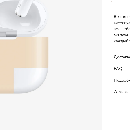
В колле
аксессу
волшебс
винтажн
каждый э
новогодн
Доставк
FAQ
Подробн
Отзывы