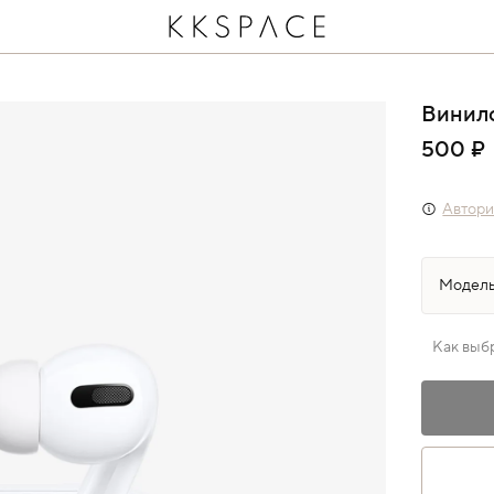
Винило
500 ₽
Автори
Как выб