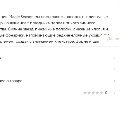
кции Magic Season мы постарались наполнить привычные
ары ощущением праздника, тепла и тихого зимнего
тва. Сияние звёзд, пижамные полоски, снежные хлопья и
ые фонарики, напоминающие редкие ёлочные украшения, –
...Далее
лемент создан с вниманием к текстуре, форме и цвету, чтобы
ее чудо всегда было где-то рядом.
а
ее о товаре
0