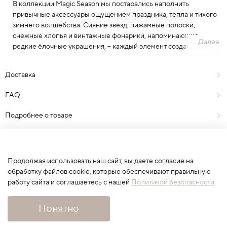
В коллекции Magic Season мы постарались наполнить
привычные аксессуары ощущением праздника, тепла и тихого
зимнего волшебства. Сияние звёзд, пижамные полоски,
снежные хлопья и винтажные фонарики, напоминающие
...Далее
редкие ёлочные украшения, – каждый элемент создан с
вниманием к текстуре, форме и цвету, чтобы новогоднее чудо
всегда было где-то рядом.
Доставка
FAQ
Подробнее о товаре
Отзывы
0
Продолжая использовать наш сайт, вы даете согласие на
обработку файлов cookie, которые обеспечивают правильную
работу сайта и соглашаетесь с нашей
Политикой безопасности
Сначала выберите вариант
Понятно